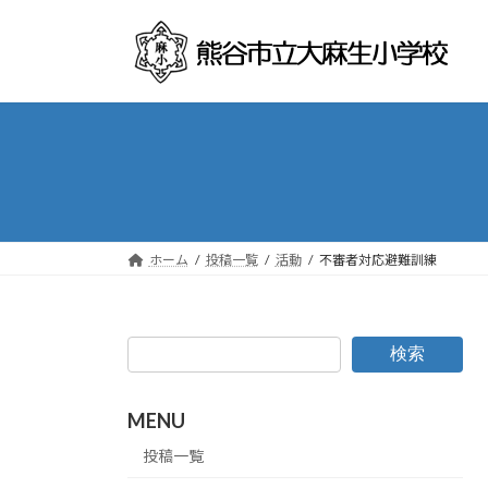
コ
ナ
ン
ビ
テ
ゲ
ン
ー
ツ
シ
へ
ョ
ス
ン
キ
に
ッ
移
プ
動
ホーム
投稿一覧
活動
不審者対応避難訓練
検索
MENU
投稿一覧