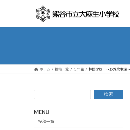
コ
ナ
ン
ビ
テ
ゲ
ン
ー
ツ
シ
へ
ョ
ス
ン
キ
に
ッ
移
プ
動
ホーム
投稿一覧
５年生
林間学校 ～野外炊事編
検索
MENU
投稿一覧