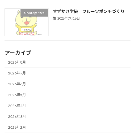
すずかけ学級 フルーツポンチづくり
Uncategorized
2026年7月16日
アーカイブ
2026年8月
2026年7月
2026年6月
2026年5月
2026年4月
2026年3月
2026年2月