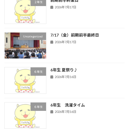
前期前半終業日
２年生
2026年7月17日
7/17（金）前期前半最終日
Uncategorized
2026年7月17日
6年生 夏祭り♪
６年生
2026年7月16日
6年生 洗濯タイム
６年生
2026年7月16日