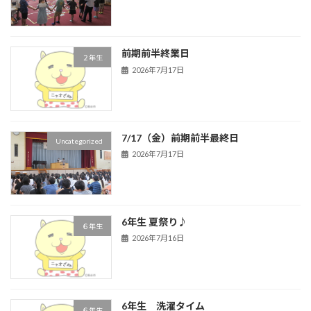
前期前半終業日
２年生
2026年7月17日
7/17（金）前期前半最終日
Uncategorized
2026年7月17日
6年生 夏祭り♪
６年生
2026年7月16日
6年生 洗濯タイム
６年生