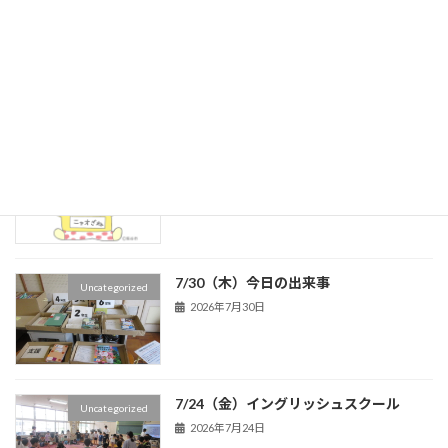
4年生 ヘチマの様子
新着!!
４年生
2026年8月5日
本の選定をしました！
新着!!
６年生
2026年8月3日
7/30（木）今日の出来事
Uncategorized
2026年7月30日
7/24（金）イングリッシュスクール
Uncategorized
2026年7月24日