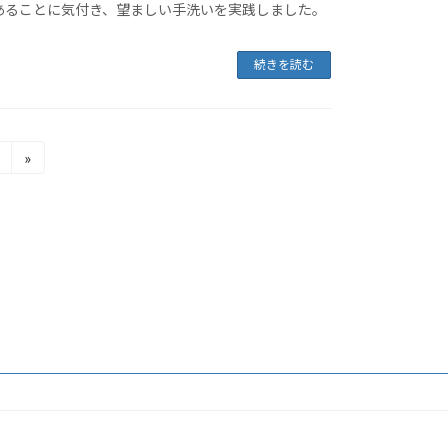
あることに気付き、望ましい手洗いを実践しました。
続きを読む
»
固
定
ペ
ー
ジ