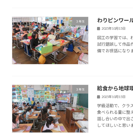
わりピンワー
３年生
2025年10月15日
図工の学習では、
試行錯誤して作品
備でお世話になり
給食から地球
３年生
2025年10月15日
学級活動で、クラ
食べられる量に整
話し合いの中で出
してほしいと思い