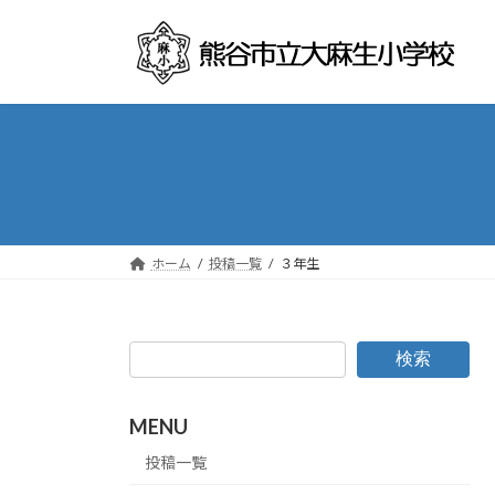
コ
ナ
ン
ビ
テ
ゲ
ン
ー
ツ
シ
へ
ョ
ス
ン
キ
に
ッ
移
プ
動
ホーム
投稿一覧
３年生
検索
MENU
投稿一覧