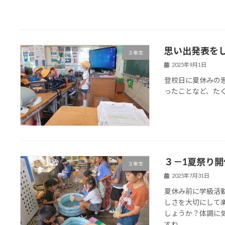
思い出発表を
３年生
2025年9月1日
登校日に夏休みの
ったことなど、た
３－1夏祭り開
３年生
2025年7月31日
夏休み前に学級活
しさを大切にして
しょうか？体調に
すね。