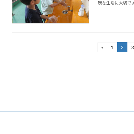
康な生活に大切で
投
«
1
2
3
固
固
定
定
稿
ペ
ペ
の
ー
ー
ジ
ジ
ペ
ー
ジ
送
り