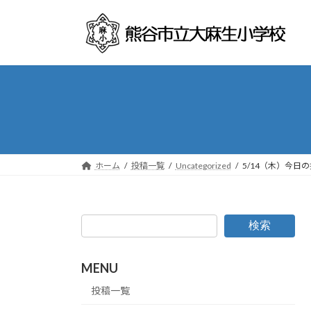
コ
ナ
ン
ビ
テ
ゲ
ン
ー
ツ
シ
へ
ョ
ス
ン
キ
に
ッ
移
プ
動
ホーム
投稿一覧
Uncategorized
5/14（木）今日
検索
MENU
投稿一覧